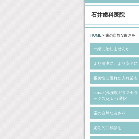
石井歯科医院
HOME
> 歯の自然な白さを
一緒に治しませんか
より清潔に、より安全に
審美性に優れた入れ歯も
e.max(高強度ガラスセラ
ックス)という選択
歯の自然な白さを
定期的に検診を