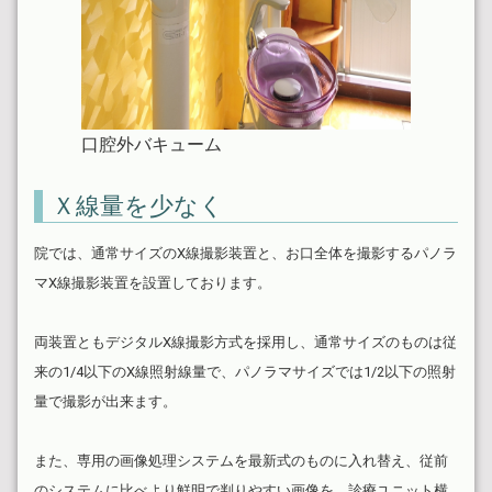
口腔外バキューム
Ｘ線量を少なく
院では、通常サイズのX線撮影装置と、お口全体を撮影するパノラ
マX線撮影装置を設置しております。
両装置ともデジタルX線撮影方式を採用し、通常サイズのものは従
来の1/4以下のX線照射線量で、パノラマサイズでは1/2以下の照射
量で撮影が出来ます。
また、専用の画像処理システムを最新式のものに入れ替え、従前
のシステムに比べより鮮明で判りやすい画像を、診療ユニット横